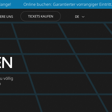
en: Garantierter vorrangiger Eintritt. Verlieren Sie keine Ze
TICKETS KAUFEN
ERE UNS
DE
EN
EN
u völlig
n