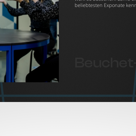
beliebtesten Exponate kenn
Beuchet