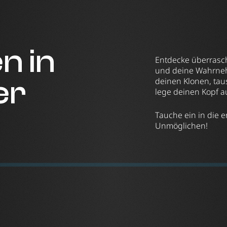
n in
Entdecke überrasch
und deine Wahrnehm
er
deinen Klonen, ta
lege deinen Kopf au
Tauche ein in die 
Unmöglichen!