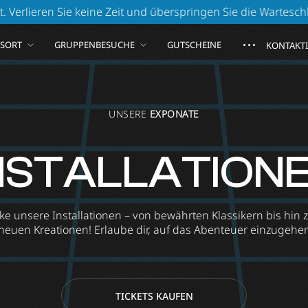
eit und überspringen Sie die Warteschlange!
Online buch
GSORT
GRUPPENBESUCHE
GUTSCHEINE
KONTAKTI
UNSERE
EXPONATE
NSTALLATION
e unsere Installationen – von bewährten Klassikern bis hin z
neuen Kreationen! Erlaube dir, auf das Abenteuer einzugehe
TICKETS KAUFEN