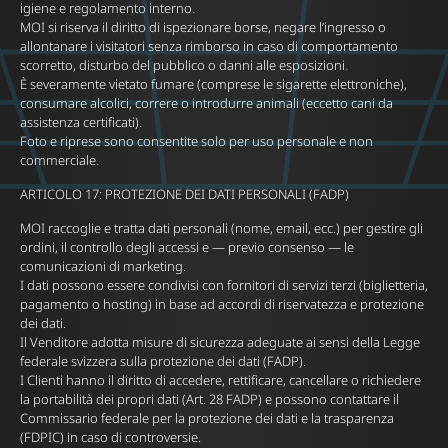
igiene e regolamento interno.
MOI si riserva il diritto di ispezionare borse, negare l’ingresso o
allontanare i visitatori senza rimborso in caso di comportamento
scorretto, disturbo del pubblico o danni alle esposizioni.
È severamente vietato fumare (comprese le sigarette elettroniche),
consumare alcolici, correre o introdurre animali (eccetto cani da
assistenza certificati).
Foto e riprese sono consentite solo per uso personale e non
commerciale.
ARTICOLO 17: PROTEZIONE DEI DATI PERSONALI (FADP)
MOI raccoglie e tratta dati personali (nome, email, ecc.) per gestire gli
ordini, il controllo degli accessi e — previo consenso — le
comunicazioni di marketing.
I dati possono essere condivisi con fornitori di servizi terzi (biglietteria,
pagamento o hosting) in base ad accordi di riservatezza e protezione
dei dati.
Il Venditore adotta misure di sicurezza adeguate ai sensi della Legge
federale svizzera sulla protezione dei dati (FADP).
I Clienti hanno il diritto di accedere, rettificare, cancellare o richiedere
la portabilità dei propri dati (Art. 28 FADP) e possono contattare il
Commissario federale per la protezione dei dati e la trasparenza
(FDPIC) in caso di controversie.