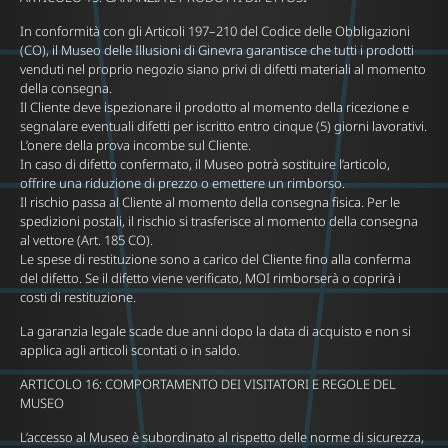
In conformità con gli Articoli 197–210 del Codice delle Obbligazioni
(CO), il Museo delle Illusioni di Ginevra garantisce che tutti i prodotti
venduti nel proprio negozio siano privi di difetti materiali al momento
della consegna.
Il Cliente deve ispezionare il prodotto al momento della ricezione e
segnalare eventuali difetti per iscritto entro cinque (5) giorni lavorativi.
L’onere della prova incombe sul Cliente.
In caso di difetto confermato, il Museo potrà sostituire l’articolo,
offrire una riduzione di prezzo o emettere un rimborso.
Il rischio passa al Cliente al momento della consegna fisica. Per le
spedizioni postali, il rischio si trasferisce al momento della consegna
al vettore (Art. 185 CO).
Le spese di restituzione sono a carico del Cliente fino alla conferma
del difetto. Se il difetto viene verificato, MOI rimborserà o coprirà i
costi di restituzione.
La garanzia legale scade due anni dopo la data di acquisto e non si
applica agli articoli scontati o in saldo.
ARTICOLO 16: COMPORTAMENTO DEI VISITATORI E REGOLE DEL
MUSEO
L’accesso al Museo è subordinato al rispetto delle norme di sicurezza,