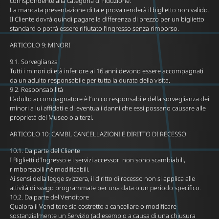
corrispondente alla categoria di riduzione.
La mancata presentazione di tale prova renderà il biglietto non valido.
Il Cliente dovrà quindi pagare la differenza di prezzo per un biglietto
standard o potrà essere rifiutato l’ingresso senza rimborso.
ARTICOLO 9: MINORI
9.1. Sorveglianza
Tutti i minori di età inferiore ai 16 anni devono essere accompagnati
da un adulto responsabile per tutta la durata della visita.
9.2. Responsabilità
L’adulto accompagnatore è l’unico responsabile della sorveglianza dei
minori a lui affidati e di eventuali danni che essi possano causare alle
proprietà del Museo o a terzi.
ARTICOLO 10: CAMBI, CANCELLAZIONI E DIRITTO DI RECESSO
10.1. Da parte del Cliente
I Biglietti d’Ingresso e i servizi accessori non sono scambiabili,
rimborsabili né modificabili.
Ai sensi della legge svizzera, il diritto di recesso non si applica alle
attività di svago programmate per una data o un periodo specifico.
10.2. Da parte del Venditore
Qualora il Venditore sia costretto a cancellare o modificare
sostanzialmente un Servizio (ad esempio a causa di una chiusura