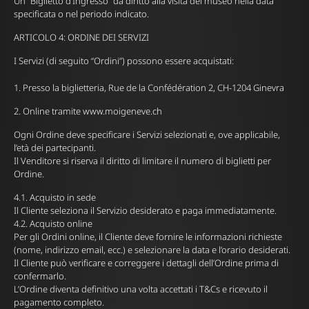
Un “Biglietto d’Ingresso” dà diritto alla visita del museo nella data
specificata o nel periodo indicato.
ARTICOLO 4: ORDINE DEI SERVIZI
I Servizi (di seguito “Ordini”) possono essere acquistati:
Presso la biglietteria, Rue de la Confédération 2, CH-1204 Ginevra
Online tramite www.moigeneve.ch
Ogni Ordine deve specificare i Servizi selezionati e, ove applicabile,
l’età dei partecipanti.
Il Venditore si riserva il diritto di limitare il numero di biglietti per
Ordine.
4.1. Acquisto in sede
Il Cliente seleziona il Servizio desiderato e paga immediatamente.
4.2. Acquisto online
Per gli Ordini online, il Cliente deve fornire le informazioni richieste
(nome, indirizzo email, ecc.) e selezionare la data e l’orario desiderati.
Il Cliente può verificare e correggere i dettagli dell’Ordine prima di
confermarlo.
L’Ordine diventa definitivo una volta accettati i T&Cs e ricevuto il
pagamento completo.