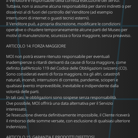
Il Venditore è responsabile della corretta esecuzione dei Servizi.
Tuttavia, non si assume alcuna responsabilità per danni indiretti o per
disservizi al di fuori del controllo del Venditore (ad esempio
interruzioni di internet o guasti tecnici esterni).
Il Venditore può, a propria discrezione, modificare le condizioni
operative o chiudere temporaneamente alcune parti del Museo per
motivi di manutenzione, sicurezza o forza maggiore, senza preavviso.
ARTICOLO 14: FORZA MAGGIORE
MOI non potrà essere ritenuto responsabile per eventuali
inadempienze o ritardi derivanti da cause di forza maggiore, come
definito dall’Articolo 119 del Codice delle Obbligazioni svizzero (CO).
Sono considerati eventi di forza maggiore, tra gli altri, catastrofi
naturali, incendi, interruzioni di corrente, pandemie, scioperi e
qualsiasi evento imprevedibile, inevitabile e indipendente dalla
volontà delle parti.
In tali casi, le obbligazioni sono sospese senza responsabilità.
Ove possibile, MOI offrirà una data alternativa per il Servizio
interessato.
Se l’esecuzione diventa definitivamente impossibile, il Cliente riceverà
il rimborso delle somme versate, con esclusione di qualsiasi ulteriore
indennizzo.
ARTICOLO 15: GARANZIA E PRODOTTI DIFETTOSI