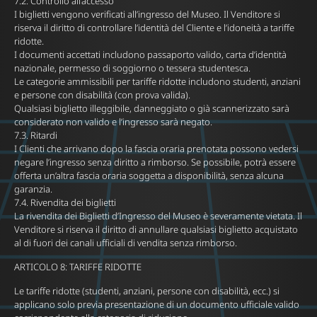
7.2. Controllo all’accesso
I biglietti vengono verificati all’ingresso del Museo. Il Venditore si
riserva il diritto di controllare l’identità del Cliente e l’idoneità a tariffe
ridotte.
I documenti accettati includono passaporto valido, carta d’identità
nazionale, permesso di soggiorno o tessera studentesca.
Le categorie ammissibili per tariffe ridotte includono studenti, anziani
e persone con disabilità (con prova valida).
Qualsiasi biglietto illeggibile, danneggiato o già scannerizzato sarà
considerato non valido e l’ingresso sarà negato.
7.3. Ritardi
I Clienti che arrivano dopo la fascia oraria prenotata possono vedersi
negare l’ingresso senza diritto a rimborso. Se possibile, potrà essere
offerta un’altra fascia oraria soggetta a disponibilità, senza alcuna
garanzia.
7.4. Rivendita dei biglietti
La rivendita dei Biglietti d’Ingresso del Museo è severamente vietata. Il
Venditore si riserva il diritto di annullare qualsiasi biglietto acquistato
al di fuori dei canali ufficiali di vendita senza rimborso.
ARTICOLO 8: TARIFFE RIDOTTE
Le tariffe ridotte (studenti, anziani, persone con disabilità, ecc.) si
applicano solo previa presentazione di un documento ufficiale valido