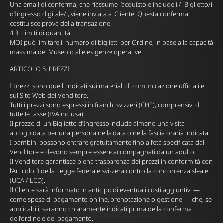
Una email di conferma, che riassume l’acquisto e include il/i Biglietto/i
d’Ingresso digitale/i, viene inviata al Cliente. Questa conferma
costituisce prova della transazione.
4.3. Limiti di quantità
MOI può limitare il numero di biglietti per Ordine, in base alla capacità
massima del Museo o alle esigenze operative.
ARTICOLO 5: PREZZI
I prezzi sono quelli indicati sui materiali di comunicazione ufficiali e
sul Sito Web del Venditore.
Tutti i prezzi sono espressi in franchi svizzeri (CHF), comprensivi di
tutte le tasse (IVA inclusa).
Il prezzo di un Biglietto d’Ingresso include almeno una visita
autoguidata per una persona nella data o nella fascia oraria indicata.
I bambini possono entrare gratuitamente fino all’età specificata dal
Venditore e devono sempre essere accompagnati da un adulto.
Il Venditore garantisce piena trasparenza dei prezzi in conformità con
l’Articolo 3 della Legge federale svizzera contro la concorrenza sleale
(UCA / LCD).
Il Cliente sarà informato in anticipo di eventuali costi aggiuntivi —
come spese di pagamento online, prenotazione o gestione — che, se
applicabili, saranno chiaramente indicati prima della conferma
dell’ordine e del pagamento.