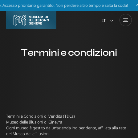
prioritario garantito. Non perdere altro tempo e salta la coda!
Prenota on
IT
EN
Termini e condizioni
Termini e Condizioni di Vendita (T&Cs)
Museo delle Illusioni di Ginevra
Ogni museo è gestito da un’azienda indipendente, affiliata alla rete
del Museo delle Illusioni.