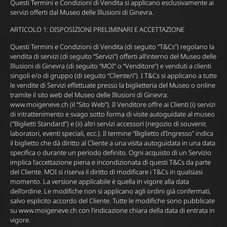
Questi Termini e Condizioni di Vendita si applicano esclusivamente ai
servizi offerti dal Museo delle Illusioni di Ginevra.
ARTICOLO 1: DISPOSIZIONI PRELIMINARI E ACCETTAZIONE
Questi Termini e Condizioni di Vendita (di seguito “T&Cs”) regolano la
vendita di servizi (di seguito “Servizi”) offerti all’interno del Museo delle
Illusioni di Ginevra (di seguito “MOI” o “Venditore”) e venduti a clienti
singoli e/o di gruppo (di seguito “Cliente/i”). I T&Cs si applicano a tutte
le vendite di Servizi effettuate presso la biglietteria del Museo o online
tramite il sito web del Museo delle Illusioni di Ginevra:
www.moigeneve.ch (il “Sito Web”). Il Venditore offre ai Clienti (i) servizi
di intrattenimento e svago sotto forma di visite autoguidate al museo
(“Biglietti Standard”) e (ii) altri servizi accessori (negozio di souvenir,
laboratori, eventi speciali, ecc.). Il termine “Biglietto d’Ingresso” indica
il biglietto che dà diritto al Cliente a una visita autoguidata in una data
specifica o durante un periodo definito. Ogni acquisto di un Servizio
implica l’accettazione piena e incondizionata di questi T&Cs da parte
del Cliente. MOI si riserva il diritto di modificare i T&Cs in qualsiasi
momento. La versione applicabile è quella in vigore alla data
dell’ordine. Le modifiche non si applicano agli ordini già confermati,
salvo esplicito accordo del Cliente. Tutte le modifiche sono pubblicate
su www.moigeneve.ch con l’indicazione chiara della data di entrata in
vigore.