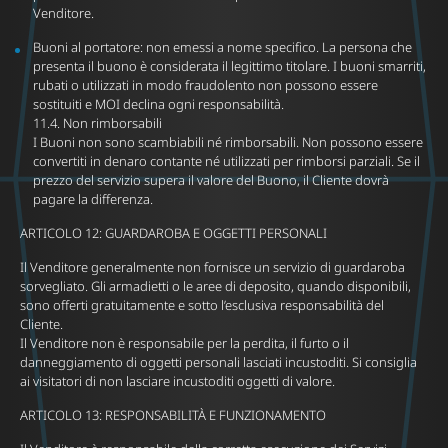
Venditore.
Buoni al portatore: non emessi a nome specifico. La persona che
presenta il buono è considerata il legittimo titolare. I buoni smarriti,
rubati o utilizzati in modo fraudolento non possono essere
sostituiti e MOI declina ogni responsabilità.
11.4. Non rimborsabili
I Buoni non sono scambiabili né rimborsabili. Non possono essere
convertiti in denaro contante né utilizzati per rimborsi parziali. Se il
prezzo del servizio supera il valore del Buono, il Cliente dovrà
pagare la differenza.
ARTICOLO 12: GUARDAROBA E OGGETTI PERSONALI
Il Venditore generalmente non fornisce un servizio di guardaroba
sorvegliato. Gli armadietti o le aree di deposito, quando disponibili,
sono offerti gratuitamente e sotto l’esclusiva responsabilità del
Cliente.
Il Venditore non è responsabile per la perdita, il furto o il
danneggiamento di oggetti personali lasciati incustoditi. Si consiglia
ai visitatori di non lasciare incustoditi oggetti di valore.
ARTICOLO 13: RESPONSABILITÀ E FUNZIONAMENTO