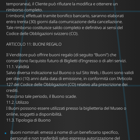
temporanea), il Cliente può rifiutare la modifica e ottenere un
rimborso completo.
I rimborsi, effettuati tramite bonifico bancario, saranno elaborati
entro trenta (30) giorni dalla comunicazione della cancellazione.
Tale rimborso costituisce saldo completo e definitivo ai sensi del
Codice delle Obbligazioni svizzero (CO).
ARTICOLO 11: BUONI REGALO
Il Venditore può offrire buoni regalo (di seguito “Buoni”) che
consentono l’acquisto futuro di Biglietti d’Ingresso o di altri servizi.
11.1. Validità
Salvo diversa indicazione sul Buono o sul Sito Web, i Buoni sono validi
per dieci (10) anni dalla data di emissione, in conformità con l’Articolo
127 del Codice delle Obbligazioni (CO) relativo alla prescrizione dei
crediti.
Trascorso tale periodo, il Buono scade.
11.2. Utilizzo
I Buoni possono essere utilizzati presso la biglietteria del Museo o
online, soggetti a disponibilità.
11.3. Tipologia di Buono
Buoni nominali: emessi a nome di un beneficiario specifico,
personali e non trasferibili salvo espressa autorizzazione del